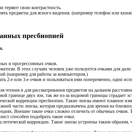
и теряют свою контрастность.
лять предметы для ясного видения. (например телефон или книж
ванных пресбиопией
и.
ных и прогрессивных очков.
матизм. В этих случаях человек уже пользуется очками для дали 
ий (например для работы за компьютером.)
ать 2-е или 3-е очков и пользоваться ими попеременно, одни испо
для чтения и для рассматривания предметов на дальнем расстояни
ой границе двух зон, так же из-за видимой границы страдает эс
ической коррекции пресбиопии. Такие линзы имеют плавное изм
жней части линзы, которая предназначена для зрения на близки
танциях. Внешне такие очки сложно отличить от обычных очков. 
ист способен подобрать такие очки.
 оптической коррекции. Такие линзы устроены таким образом, ч