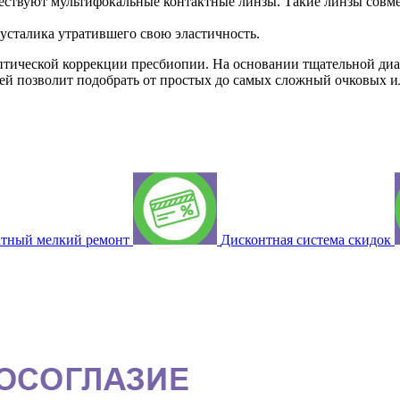
ствуют мультифокальные контактные линзы. Такие линзы совм
усталика утратившего свою эластичность.
тической коррекции пресбиопии. На основании тщательной диаг
й позволит подобрать от простых до самых сложный очковых и
атный мелкий ремонт
Дисконтная система скидок