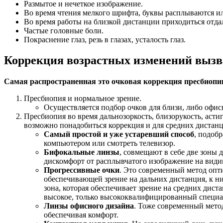
Размытое и нечеткое изображение.
Во время чтения мелкого шрифта, буквы расплываются ил
Во время работы на близкой дистанции приходиться отда
Частые головные боли.
Покраснение глаз, резь в глазах, усталость глаз.
Коррекция возрастных изменений выз
Самая распространенная это очковая коррекция пресбиопи
Пресбиопия и нормальное зрение.
Осуществляется подбор очков для близи, либо офис
Пресбиопия во время дальнозоркость, близорукость, астиг
возможно понадобиться коррекция и для средних дистанц
Самый простой и уже устаревший способ
, подобр
компьютером или смотреть телевизор.
Бифокальные линзы
, совмещают в себе две зоны 
дискомфорт от расплывчатого изображение на видим
Прогрессивные очки
. Это современный метод опт
обеспечивающей зрение на дальних дистанция, к ни
зона, которая обеспечивает зрение на средних дис
высокое, только высококвалифицированный специал
Линзы офисного дизайна
. Тоже современный метод
обеспечивая комфорт.