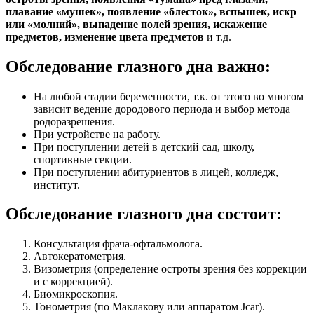
плавание «мушек», появление «блесток», вспышек, искр
или «молний», выпадение полей зрения, искажение
предметов, изменение цвета предметов
и т.д.
Обследование глазного дна важно:
На любой стадии беременности, т.к. от этого во многом
зависит ведение дородового периода и выбор метода
родоразрешения.
При устройстве на работу.
При поступлении детей в детский сад, школу,
спортивные секции.
При поступлении абитуриентов в лицей, колледж,
институт.
Обследование глазного дна состоит:
Консультация фрача-офтальмолога.
Автокератометрия.
Визометрия (определение остроты зрения без коррекции
и с коррекцией).
Биомикроскопия.
Тонометрия (по Маклакову или аппаратом Jcar).