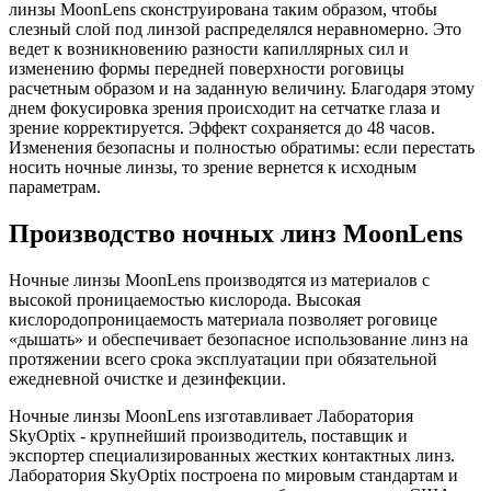
линзы MoonLens сконструирована таким образом, чтобы
слезный слой под линзой распределялся неравномерно. Это
ведет к возникновению разности капиллярных сил и
изменению формы передней поверхности роговицы
расчетным образом и на заданную величину.​ Благодаря этому
днем фокусировка зрения происходит на сетчатке глаза и
зрение корректируется. Эффект сохраняется до 48 часов.
Изменения безопасны и полностью обратимы: если перестать
носить ночные линзы, то зрение вернется к исходным
параметрам.
Производство ночных линз MoonLens
Ночные линзы MoonLens производятся из материалов с
высокой проницаемостью кислорода. Высокая
кислородопроницаемость материала позволяет роговице
«дышать» и обеспечивает безопасное использование линз на
протяжении всего срока эксплуатации при обязательной
ежедневной очистке и дезинфекции.
Ночные линзы MoonLens изготавливает Лаборатория
SkyOptix - крупнейший производитель, поставщик и
экспортер специализированных жестких контактных линз.
Лаборатория SkyOptix построена по мировым стандартам и