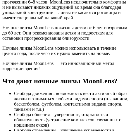
протяжении 6–8 часов. MoonLens исключительно комфортны
и не вызывают никаких ощущений во время сна благодаря
уникальной конструкции – линзы не касаются роговицы и
имеют специальный парящий край.
Ночные линзы MoonLens показаны детям от 6 лет и взрослым
до 60 лет. Они рекомендованы детям и подросткам для
остановки прогрессирования близорукости.
Ночные линзы MoonLens можно использовать в течение
целого года, после чего их нужно заменить на новые.
Ночные линзы MoonLens — это инновационный метод
коррекции зрения!
Что дают ночные линзы MoonLens?
Свобода движения - возможность вести активный образ
жизни и заниматься любыми видами спорта (плаванием,
баскетболом, футболом, контактными видами спорта,
танцами и т.д.)
Свобода общения – уверенность, открытость и
общительность (устранение комплексов, связанных с
ношением очков)
Свобода стремлений – улучшение успеваемости в