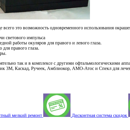
всего это возможность одновременного использования окрашен
чи светового импульса
дной работы окуляров для правого и левого глаза.
 для правого глаза.
ры.
тельно так и в комплексе с другими офтальмологическими апп
ик 3М, Каскад, Ручеек, Амблиокор, АМО-Атос и Спекл для леч
атный мелкий ремонт
Дисконтная система скидок