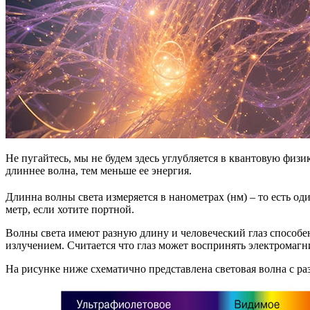
Не пугайтесь, мы не будем здесь углубляется в квантовую физик
длиннее волна, тем меньше ее энергия.
Длинна волны света измеряется в нанометрах (нм) – то есть од
метр, если хотите портной.
Волны света имеют разную длину и человеческий глаз способ
излучением. Считается что глаз может воспринять электромагн
На рисунке ниже схематично представлена световая волна с р