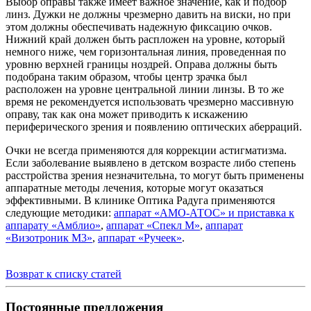
Выбор оправы также имеет важное значение, как и подбор
линз. Дужки не должны чрезмерно давить на виски, но при
этом должны обеспечивать надежную фиксацию очков.
Нижний край должен быть распложен на уровне, который
немного ниже, чем горизонтальная линия, проведенная по
уровню верхней границы ноздрей. Оправа должны быть
подобрана таким образом, чтобы центр зрачка был
расположен на уровне центральной линии линзы. В то же
время не рекомендуется использовать чрезмерно массивную
оправу, так как она может приводить к искажению
периферического зрения и появлению оптических аберраций.
Очки не всегда применяются для коррекции астигматизма.
Если заболевание выявлено в детском возрасте либо степень
расстройства зрения незначительна, то могут быть применены
аппаратные методы лечения, которые могут оказаться
эффективными. В клинике Оптика Радуга применяются
следующие методики:
аппарат «АМО-АТОС» и приставка к
аппарату «Амблио»
,
аппарат «Спекл М»
,
аппарат
«Визотроник М3»
,
аппарат «Ручеек»
.
Возврат к списку статей
Постоянные предложения