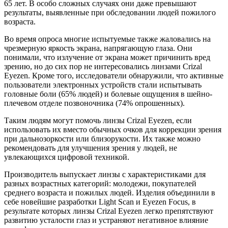
65 лет. В особо сложных случаях они даже превышают
результаты, выявленные при обследовании людей пожилого
возраста.
Во время опроса многие испытуемые также жаловались на
чрезмерную яркость экрана, напрягающую глаза. Они
понимали, что излучение от экрана может причинить вред
зрению, но до сих пор не интересовались линзами Crizal
Eyezen. Кроме того, исследователи обнаружили, что активные
пользователи электронных устройств стали испытывать
головные боли (65% людей) и болевые ощущения в шейно-
плечевом отделе позвоночника (74% опрошенных).
Таким людям могут помочь линзы Crizal Eyezen, если
использовать их вместо обычных очков для коррекции зрения
при дальнозоркости или близорукости. Их также можно
рекомендовать для улучшения зрения у людей, не
увлекающихся цифровой техникой.
Производитель выпускает линзы с характеристиками для
разных возрастных категорий: молодежи, покупателей
среднего возраста и пожилых людей. Изделия объединили в
себе новейшие разработки Light Scan и Eyezen Focus, в
результате которых линзы Crizal Eyezen легко препятствуют
развитию усталости глаз и устраняют негативное влияние