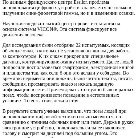
По данным французского центра Essilor, проблема
использования цифровых устройств заключается не только в
излучении сине-фиолетовой гаммы, но и в изменении осанки.
Научно-исследовательский центр провел испытания на
основе системы VICON®. Эта система фиксирует все
движения человека.
Для исследования были отобраны 22 испытуемых, носящих
обычные очки, в которых не установлены линзы для работы
за компьютером. К их очкам прикрепили специальные
датчики, контролирующие осанку испытуемого. Далее людей
попросили воспользоваться смартфоном, электронной книгой
и планшетом так, как если б они это делали у себя дома. Во
время эксперимента они должны были читать тексты, писать
сообщения, просматривать видео и искать заданную
информацию в сети. Причем делать это нужно было в разных
позах, чтобы воспроизвести поведение в естественных
условиях. То есть, сидя, лежа и стоя.
В результате опыта ученые выяснили, что позы людей при
использовании цифровой техники сильно меняются, по
сравнению с чтением обычных книг или газет. Держа в руках
электронное устройство, пользователь сильнее наклоняет
голову и смотрит на дисплей под большим углом. Это